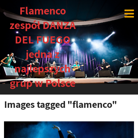
Flamenco
zespół DANZA
DEL FUEGO
jedna z
najlepszych
grup w Polsce
Images tagged "flamenco"